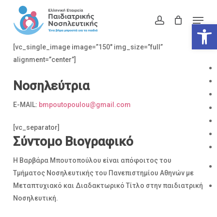
Skip
Menu
to
account
Ανοίξτε
Close
main
Menu
content
[vc_single_image image=”150″ img_size=”full”
alignment=”center”]
Νοσηλεύτρια
E-MAIL:
bmpoutopoulou@gmail.com
[vc_separator]
Σύντομο Βιογραφικό
Η Βαρβάρα Μπουτοπούλου είναι απόφοιτος του
Τμήματος Νοσηλευτικής του Πανεπιστημίου Αθηνών με
Μεταπτυχιακό και Διαδακτωρικό Τίτλο στην παιδιατρική
Νοσηλευτική.