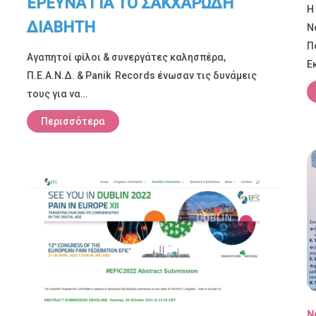
ΕΡΕΥΝΑ ΓΙΑ ΤΟ ΣΑΚΧΑΡΩΔΗ
Η
ΔΙΑΒΗΤΗ
Ν
Π
Αγαπητοί φίλοι & συνεργάτες καλησπέρα,
Ε
Π.Ε.Α.Ν.Δ. & Panik Records ένωσαν τις δυνάμεις
τους για να…
Περισσότερα
Ν