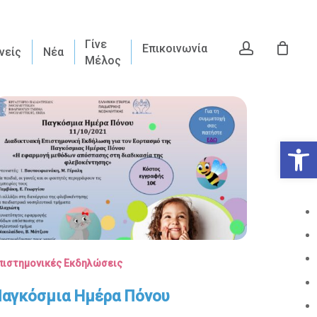
Γίνε
account
Επικοινωνία
νείς
Νέα
Μέλος
Ανοίξτε
πιστημονικές Εκδηλώσεις
αγκόσμια Ημέρα Πόνου