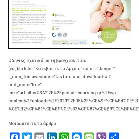
Οδηγίες σχετικά με τη βρογχιολίτιδα
[vc_btn title=”Κατεβάστε το Αρχείο” color=”danger”
i_icon_fontawesome=”fas fa-cloud-download-alt”
add_icon=”true”
link=”url:https%3A%2F%2Fpediatricnursing.gr%2Fwp-
content%2Fuploads%2F2020%2F05%2F%CE%9F%CE%B4%CE%
%CE%B2%CF%81%CE%BF%CE%B3%CF%87%CE%B9%CE%BF%CE%BB
Μοιραστείτε το άρθρο
Facebook
Twitter
Email
LinkedIn
WhatsApp
Messenger
Message
Viber
Μοι