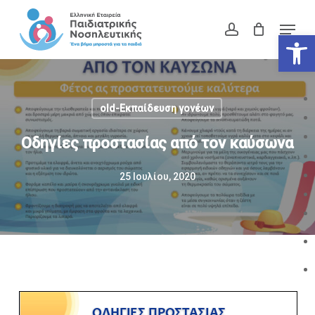
Skip
Menu
to
account
Ανοίξτε
Close
main
Menu
content
old-Εκπαίδευση γονέων
Οδηγίες προστασίας από τον καύσωνα
25 Ιουλίου, 2020