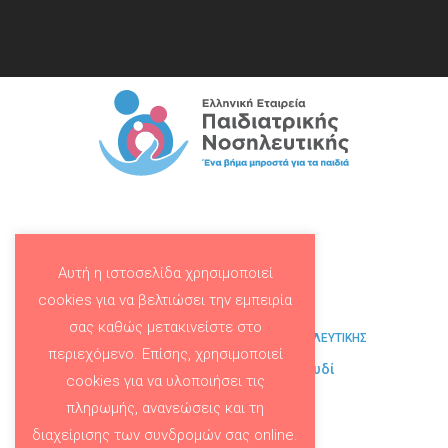
Αυτή η ιστοσελίδα χρησιμοποιεί
cookies για να βελτιώσει την εμπειρία
σας καθώς μετακινείστε στο
ΕΛΛΗΝΙΚΗ ΕΤΑΙΡΕΙΑ ΠΑΙΔΙΑΤΡΙΚΗΣ ΝΟΣΗΛΕΥΤΙΚΗΣ
περιεχόμενο. Επίσης, χρησιμοποιεί
Παπαδιαμαντοπούλου 123, Γουδί
cookies για να υλοποιήσει τις
+30 6994837252
πληρωμής, ανανεώσεις και τη
info@pediatricnursing.gr
διαχείρισης των συνδρομών σας online.