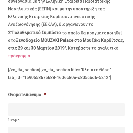
συνεργασία με την Ελληνική Εταιρεία Παιδιατρικής
Νοσηλευτικής (ΕΕΠΝ) και με την υποστήριξη της
Ελληνικής Εταιρείας Καρδιοαναπνευστικής
Αναζωογόνησης (ΕΕΚΑΑ)
,
διοργανώνουν το
2
Πολυθεματικό Συμπόσιο
το οποίο θα πραγματοποιηθεί
ο
στο
Ξενοδοχείο
MOUZAKI
Palace
στο Μουζάκι Καρδίτσας,
στις 29 και 30 Μαρτίου 2019″.
Κατεβάστε το αναλυτικό
πρόγραμμα
.
[/vc_tta_section][vc_tta_section title=”Κλείστε Θέση”
tab_id=”1590658675688-16d6c80e-c805cbd6-5212″]
Ονοματεπώνυμο
*
Όνομα