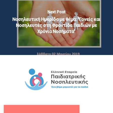
Next Post
Νοσηλευτική Ημερίδα με θέμα: "Γονείς και
Νοσηλευτές στη Φροντίδα Παιδιών με
Χρόνια Νοσήματα"