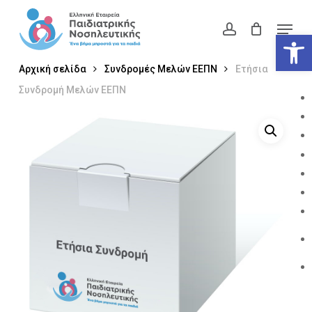
Skip
Menu
to
account
Ανοίξτε
Close
main
Menu
content
Αρχική σελίδα
Συνδρομές Μελών ΕΕΠΝ
Ετήσια
Συνδρομή Μελών ΕΕΠΝ