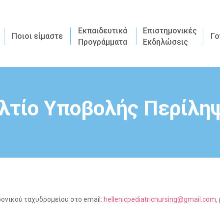
Εκπαιδευτικά
Επιστημονικές
Ποιοι είμαστε
Γο
Προγράμματα
Εκδηλώσεις
λτίο Υποβολής Περίλη
ονικού ταχυδρομείου στο email:
hellenicpediatricnursing
@
gmail
.
com
,