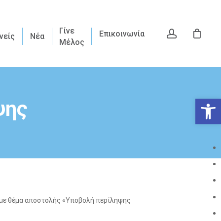
Γίνε
account
Επικοινωνία
νείς
Νέα
Μέλος
Ανοίξτε
ψης
 με θέμα αποστολής «Υποβολή περίληψης