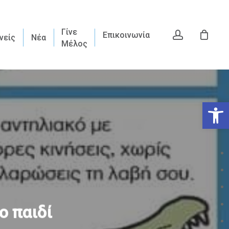
Γίνε
account
Επικοινωνία
νείς
Νέα
Μέλος
Ανοίξτε
ο παιδί