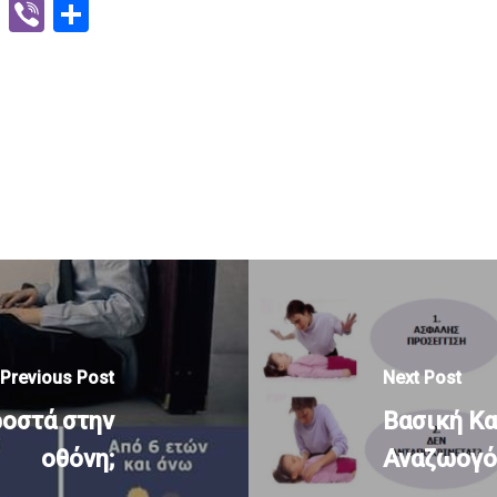
n
sApp
ssenger
Message
Viber
Μοιραστείτε
Previous Post
Next Post
ροστά στην
Βασική Κ
οθόνη;
Αναζωογό