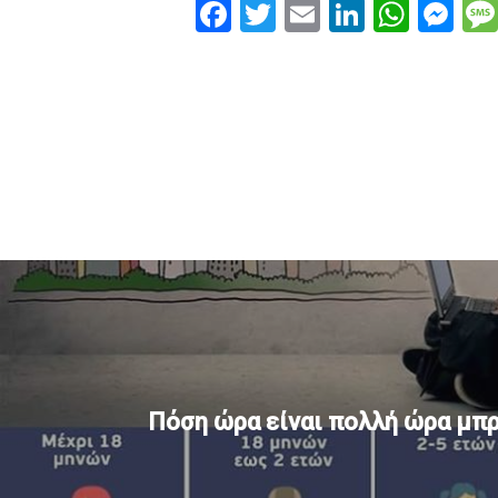
Facebook
Twitter
Email
LinkedI
What
Me
Πόση ώρα είναι πολλή ώρα μπ