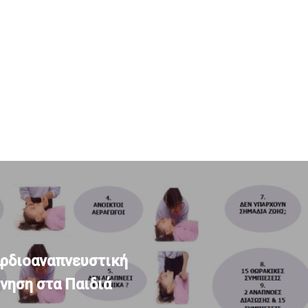
αρδιοαναπνευστική
νηση στα Παιδιά