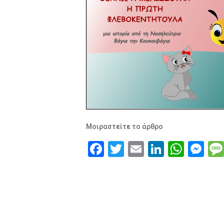
Μοιραστείτε το άρθρο
Facebook
Twitter
Email
LinkedI
What
Me