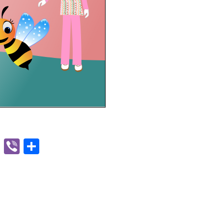
n
sApp
ssenger
Message
Viber
Μοιραστείτε