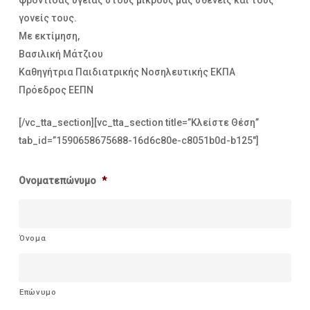
γονείς τους.
Με εκτίμηση,
Βασιλική Μάτζιου
Καθηγήτρια Παιδιατρικής Νοσηλευτικής ΕΚΠΑ
Πρόεδρος ΕΕΠΝ
[/vc_tta_section][vc_tta_section title=”Κλείστε Θέση”
tab_id=”1590658675688-16d6c80e-c8051b0d-b125″]
Ονοματεπώνυμο
*
Όνομα
Επώνυμο