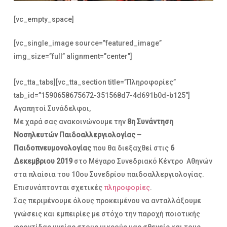
[vc_empty_space]
[vc_single_image source=”featured_image”
img_size=”full” alignment=”center”]
[vc_tta_tabs][vc_tta_section title=”Πληροφορίες”
tab_id=”1590658675672-351568d7-4d691b0d-b125″]
Αγαπητοί Συνάδελφοι,
Με χαρά σας ανακοινώνουμε την
8η Συνάντηση
Νοσηλευτών Παιδοαλλεργιολογίας –
Παιδοπνευμονολογίας
που θα διεξαχθεί στις
6
Δεκεμβριου 2019
στο Μέγαρο Συνεδριακό Κέντρο Αθηνών
στα πλαίσια του 10ου Συνεδρίου παιδοαλλεργιολογίας.
Επισυνάπτονται σχετικές
πληροφορίες
.
Σας περιμένουμε όλους προκειμένου να ανταλλάξουμε
γνώσεις και εμπειρίες με στόχο την παροχή ποιοτικής
φροντίδας υγείας στους μικρούς μας σθενείς και τους