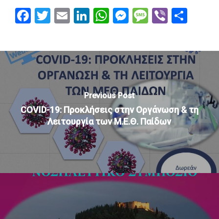
Facebook
Twitter
Email
LinkedIn
WhatsApp
Messenger
Message
Viber
Μοι
Previous Post
COVID-19: Προκλήσεις στην Οργάνωση & τη
Λειτουργία των Μ.Ε.Θ. Παίδων