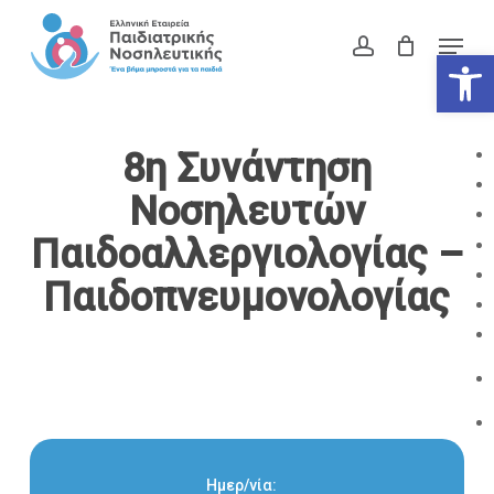
Skip
Menu
to
account
Ανοίξτε
Close
main
Menu
content
8η Συνάντηση
Νοσηλευτών
Παιδοαλλεργιολογίας –
Παιδοπνευμονολογίας
Ημερ/νία: